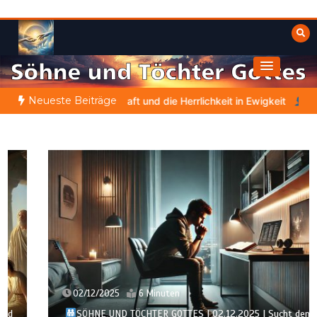
Zum
Inhalt
springen
Himmelwärts
Weisheiten der Bibel
Neueste Beiträge
d die Kraft und die Herrlichkeit in Ewigkeit
DIE BIBLISCHE PERS
02/12/2025
6 Minuten
SÖHNE UND TÖCHTER GOTTES | 02.12.2025 | Sucht den