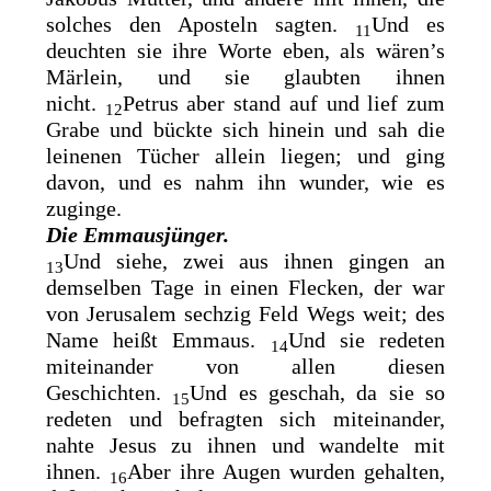
solches den Aposteln sagten.
Und es
11
deuchten sie ihre Worte eben, als wären’s
Märlein, und sie glaubten ihnen
nicht.
Petrus aber stand auf und lief zum
12
Grabe und bückte sich hinein und sah die
leinenen Tücher allein liegen; und ging
davon, und es nahm ihn wunder, wie es
zuginge.
Die Emmausjünger.
Und siehe, zwei aus ihnen gingen an
13
demselben Tage in einen Flecken, der war
von Jerusalem sechzig Feld Wegs weit; des
Name heißt Emmaus.
Und sie redeten
14
miteinander von allen diesen
Geschichten.
Und es
geschah, da sie so
15
redeten und befragten sich miteinander,
nahte Jesus zu ihnen und wandelte mit
ihnen.
Aber ihre Augen wurden gehalten,
16