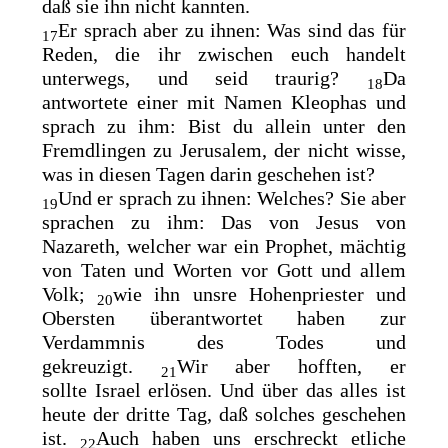
daß sie ihn nicht kannten.
Er sprach aber zu ihnen: Was sind das für
17
Reden, die ihr zwischen euch handelt
unterwegs, und seid traurig?
Da
18
antwortete einer mit Namen Kleophas und
sprach zu ihm: Bist du allein unter den
Fremdlingen zu Jerusalem, der nicht wisse,
was in diesen Tagen darin geschehen ist?
Und er sprach zu ihnen: Welches? Sie aber
19
sprachen zu ihm: Das von Jesus von
Nazareth, welcher war
ein Prophet, mächtig
von Taten und Worten vor Gott und allem
Volk;
wie ihn unsre Hohenpriester und
20
Obersten überantwortet haben zur
Verdammnis des Todes und
gekreuzigt.
Wir aber hofften, er
21
sollte
Israel erlösen. Und über das alles ist
heute der dritte Tag, daß solches geschehen
ist.
Auch haben uns erschreckt etliche
22