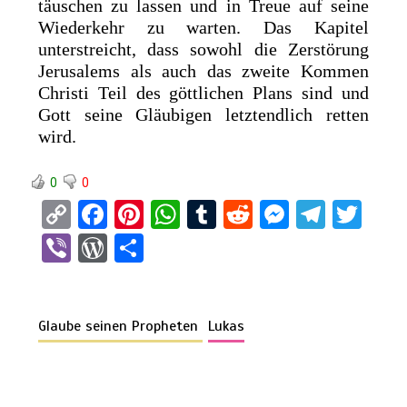
täuschen zu lassen und in Treue auf seine
Wiederkehr zu warten. Das Kapitel
unterstreicht, dass sowohl die Zerstörung
Jerusalems als auch das zweite Kommen
Christi Teil des göttlichen Plans sind und
Gott seine Gläubigen letztendlich retten
wird.
0
0
C
F
Pi
W
T
R
M
T
T
o
a
nt
h
u
e
es
el
wi
Vi
W
T
py
ce
er
at
m
d
se
e
tt
b
or
eil
Li
b
es
s
bl
di
n
gr
er
er
d
e
n
o
t
A
r
t
g
a
Glaube seinen Propheten
Lukas
Pr
n
k
o
p
er
m
es
k
p
s