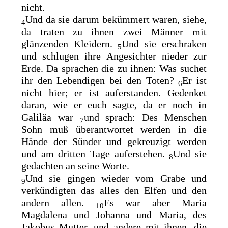
nicht.
Und da sie darum bekümmert waren, siehe,
4
da traten zu ihnen zwei Männer mit
glänzenden Kleidern.
Und sie erschraken
5
und schlugen ihre Angesichter nieder zur
Erde. Da sprachen die zu ihnen: Was suchet
ihr den Lebendigen bei den Toten?
Er ist
6
nicht hier; er ist auferstanden. Gedenket
daran, wie er euch sagte, da er noch in
Galiläa war
und sprach: Des Menschen
7
Sohn muß überantwortet werden in die
Hände der Sünder und gekreuzigt werden
und am dritten Tage auferstehen.
Und sie
8
gedachten an seine Worte.
Und sie gingen wieder vom Grabe und
9
verkündigten das alles den Elfen und den
andern allen.
Es war
aber Maria
10
Magdalena und Johanna und Maria, des
Jakobus Mutter, und andere mit ihnen, die