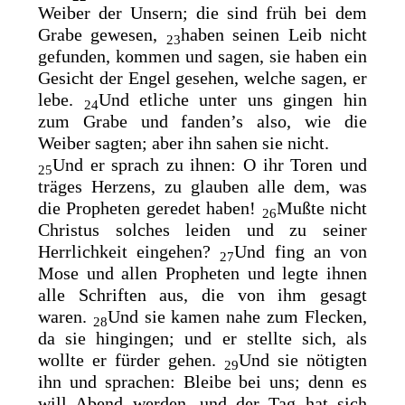
Weiber der Unsern; die sind früh bei dem
Grabe gewesen,
haben seinen Leib nicht
23
gefunden, kommen und sagen, sie haben ein
Gesicht der Engel gesehen, welche sagen, er
lebe.
Und etliche unter uns gingen hin
24
zum Grabe und fanden’s also, wie die
Weiber sagten; aber ihn sahen sie nicht.
Und er sprach zu ihnen: O ihr Toren und
25
träges Herzens, zu glauben alle dem, was
die Propheten geredet haben!
Mußte nicht
26
Christus solches leiden und zu seiner
Herrlichkeit eingehen?
Und fing an von
27
Mose und allen Propheten und legte ihnen
alle Schriften aus, die von ihm gesagt
waren.
Und sie kamen nahe zum Flecken,
28
da sie hingingen; und er stellte sich, als
wollte er fürder gehen.
Und sie nötigten
29
ihn und sprachen: Bleibe bei uns; denn es
will Abend werden, und der Tag hat sich