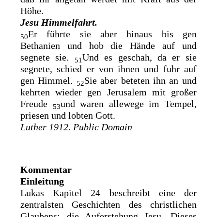
Höhe.
Jesu Himmelfahrt.
Er führte sie aber hinaus bis gen
50
Bethanien und hob die Hände auf und
segnete sie.
Und es geschah, da er sie
51
segnete, schied er von ihnen und fuhr auf
gen Himmel.
Sie aber beteten ihn an und
52
kehrten wieder gen Jerusalem mit großer
Freude
und waren allewege im Tempel,
53
priesen und lobten Gott.
Luther 1912
.
Public Domain
Kommentar
Einleitung
Lukas Kapitel 24 beschreibt eine der
zentralsten Geschichten des christlichen
Glaubens: die Auferstehung Jesu. Dieses