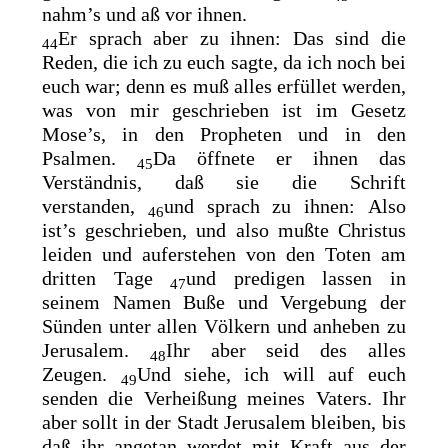
nahm’s und aß vor ihnen.
Er sprach aber zu ihnen: Das sind
die
44
Reden, die ich zu euch sagte, da ich noch bei
euch war; denn es muß alles erfüllet werden,
was von mir geschrieben ist
im Gesetz
Mose’s, in den Propheten und in den
Psalmen.
Da öffnete er ihnen das
45
Verständnis, daß sie die Schrift
verstanden,
und sprach zu ihnen:
Also
46
ist’s geschrieben, und also mußte Christus
leiden und auferstehen von den Toten am
dritten Tage
und predigen lassen in
47
seinem Namen Buße und Vergebung der
Sünden unter allen Völkern und anheben zu
Jerusalem.
Ihr aber seid des alles
48
Zeugen.
Und siehe,
ich will auf euch
49
senden die Verheißung meines Vaters. Ihr
aber sollt in der Stadt Jerusalem bleiben, bis
daß ihr angetan werdet mit Kraft aus der