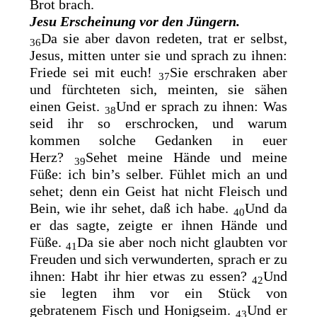
Brot brach.
Jesu Erscheinung vor den Jüngern.
Da sie aber davon redeten, trat er selbst,
36
Jesus, mitten unter sie und sprach zu ihnen:
Friede sei mit euch!
Sie erschraken aber
37
und fürchteten sich, meinten, sie sähen
einen
Geist.
Und er sprach zu ihnen: Was
38
seid ihr so erschrocken, und warum
kommen solche Gedanken in euer
Herz?
Sehet meine Hände und meine
39
Füße: ich bin’s selber. Fühlet mich an und
sehet; denn ein Geist hat nicht Fleisch und
Bein, wie ihr sehet, daß ich habe.
Und da
40
er das sagte, zeigte er ihnen Hände und
Füße.
Da sie aber noch nicht glaubten vor
41
Freuden und sich verwunderten, sprach er zu
ihnen: Habt ihr hier etwas zu essen?
Und
42
sie legten ihm vor ein Stück von
gebratenem
Fisch und Honigseim.
Und er
43