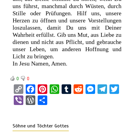
uns führst, manchmal durch Wüsten, durch
Stille oder Prüfungen. Hilf uns, unsere
Herzen zu öffnen und unsere Vorstellungen
loszulassen, damit Du uns mit Deiner
Wahrheit erfüllst. Gib uns Mut, aus Liebe zu
dienen und nicht aus Pflicht, und gebrauche
unser Leben, um anderen Hoffnung und
Licht zu bringen.
In Jesu Namen, Amen.
0
0
C
F
Pi
W
T
R
M
T
T
o
a
nt
h
u
e
es
el
wi
Vi
W
T
py
ce
er
at
m
d
se
e
tt
b
or
eil
Li
b
es
s
bl
di
n
gr
er
er
d
e
n
o
t
A
r
t
g
a
Söhne und Töchter Gottes
Pr
n