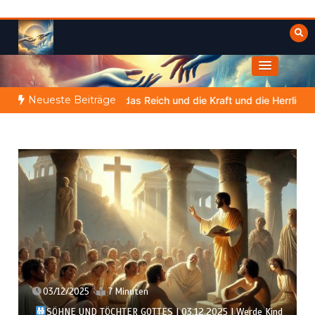
Zum
Inhalt
springen
Himmelwärts
Weisheiten der Bibel
Neueste Beiträge
ist das Reich und die Kraft und die Herrlichkeit in Ewigkeit
DIE 
02/12/2025
6 Minuten
SÖHNE UND TÖCHTER GOTTES | 02.12.2025 | Sucht den