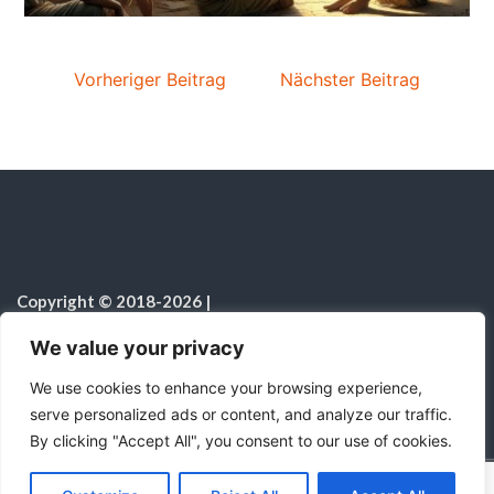
Vorheriger Beitrag
Nächster Beitrag
Copyright © 2018-2026
|
Sabbatschule.Christliche Ressourcen
|
Alle Rechte vorbehalten
|
We value your privacy
Hinweis zur Nutzung von KI
We use cookies to enhance your browsing experience,
serve personalized ads or content, and analyze our traffic.
By clicking "Accept All", you consent to our use of cookies.
C
F
P
W
T
R
M
T
T
V
o
a
i
h
u
e
e
e
w
i
Mit Stolz präsentiert von WordPress
|
Theme:
Color