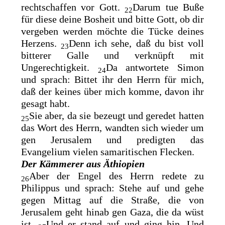
rechtschaffen vor Gott.
Darum tue Buße
22
für diese deine Bosheit und bitte Gott, ob dir
vergeben werden möchte die Tücke deines
Herzens.
Denn ich sehe, daß du bist voll
23
bitterer Galle und verknüpft mit
Ungerechtigkeit.
Da antwortete Simon
24
und sprach: Bittet ihr den Herrn für mich,
daß der keines über mich komme, davon ihr
gesagt habt.
Sie aber, da sie bezeugt und geredet hatten
25
das Wort des Herrn, wandten sich wieder um
gen Jerusalem und predigten das
Evangelium vielen samaritischen Flecken.
Der Kämmerer aus Äthiopien
Aber der Engel des Herrn redete zu
26
Philippus und sprach: Stehe auf und gehe
gegen Mittag auf die Straße, die von
Jerusalem geht hinab gen Gaza, die da wüst
ist.
Und er stand auf und ging hin. Und