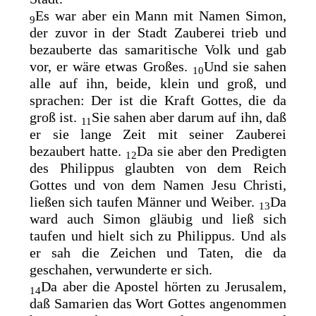
Es war aber ein Mann mit Namen Simon,
9
der zuvor in der Stadt Zauberei trieb und
bezauberte das samaritische Volk und gab
vor, er wäre etwas Großes.
Und sie sahen
10
alle auf ihn, beide, klein und groß, und
sprachen: Der ist die Kraft Gottes, die da
groß ist.
Sie sahen aber darum auf ihn, daß
11
er sie lange Zeit mit seiner Zauberei
bezaubert hatte.
Da sie aber den Predigten
12
des Philippus glaubten von dem Reich
Gottes und von dem Namen Jesu Christi,
ließen sich
taufen Männer und Weiber.
Da
13
ward auch Simon gläubig und ließ sich
taufen und hielt sich zu Philippus. Und als
er sah die Zeichen und Taten, die da
geschahen, verwunderte er sich.
Da aber die Apostel hörten zu Jerusalem,
14
daß Samarien das Wort Gottes angenommen