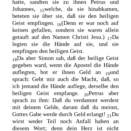
hatte, sandten sie zu ihnen Petrus und
Johannes,
welche, da sie hinabkamen,
15
beteten sie über sie, daß sie den heiligen
Geist empfingen.
(Denn er war noch auf
16
keinen gefallen, sondern sie waren allein
getauft auf den Namen Christi Jesu.)
Da
17
legten sie die Hände auf sie, und sie
empfingen den heiligen Geist.
Da aber Simon sah, daß der heilige Geist
18
gegeben ward, wenn die Apostel die Hände
auflegten, bot er ihnen Geld an
und
19
sprach: Gebt mir auch die Macht, daß, so
ich jemand die Hände auflege, derselbe den
heiligen Geist empfange.
Petrus aber
20
sprach zu ihm: Daß du verdammt werdest
mit deinem Gelde, darum daß du meinst,
Gottes Gabe werde durch Geld erlangt!
Du
21
wirst weder Teil noch Anfall haben an
diesem Wort; denn dein Herz ist nicht