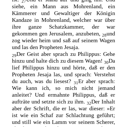
27
siehe, ein Mann aus Mohrenland, ein
Kämmerer und Gewaltiger der Königin
Kandaze in Mohrenland, welcher war über
ihre ganze Schatzkammer, der war
gekommen gen Jerusalem, anzubeten,
und
28
zog wieder heim und saß auf seinem Wagen
und las den Propheten Jesaja.
Der Geist aber sprach zu Philippus: Gehe
29
hinzu und halte dich zu diesem Wagen!
Da
30
lief Philippus hinzu und hörte, daß er den
Propheten Jesaja las, und sprach: Verstehst
du auch, was du liesest?
Er aber sprach:
31
Wie kann ich, so mich nicht jemand
anleitet? Und ermahnte Philippus, daß er
aufträte und setzte sich zu ihm.
Der Inhalt
32
aber der Schrift, die er las, war dieser:
»Er
ist wie ein Schaf zur Schlachtung geführt;
und still wie ein Lamm vor seinem Scherer,