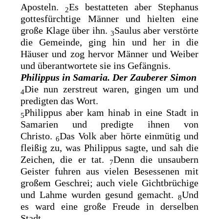
Aposteln.
Es bestatteten aber Stephanus
2
gottesfürchtige Männer und hielten eine
große Klage über ihn.
Saulus aber verstörte
3
die Gemeinde, ging hin und her in die
Häuser und zog hervor Männer und Weiber
und überantwortete sie ins Gefängnis.
Philippus in Samaria. Der Zauberer Simon
Die nun zerstreut waren, gingen um und
4
predigten das Wort.
Philippus aber kam hinab in eine Stadt in
5
Samarien und predigte ihnen von
Christo.
Das Volk aber hörte einmütig und
6
fleißig zu, was Philippus sagte, und sah die
Zeichen, die er tat.
Denn die unsaubern
7
Geister fuhren aus vielen Besessenen mit
großem Geschrei; auch viele Gichtbrüchige
und Lahme wurden gesund gemacht.
Und
8
es ward eine große Freude in derselben
Stadt.