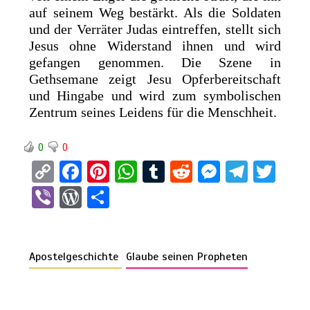
auf seinem Weg bestärkt. Als die Soldaten
und der Verräter Judas eintreffen, stellt sich
Jesus ohne Widerstand ihnen und wird
gefangen genommen. Die Szene in
Gethsemane zeigt Jesu Opferbereitschaft
und Hingabe und wird zum symbolischen
Zentrum seines Leidens für die Menschheit.
0
0
C
F
Pi
W
T
R
M
T
T
o
a
nt
h
u
e
es
el
wi
Vi
W
T
py
ce
er
at
m
d
se
e
tt
b
or
eil
Li
b
es
s
bl
di
n
gr
er
er
d
e
n
o
t
A
r
t
g
a
Apostelgeschichte
Glaube seinen Propheten
Pr
n
k
o
p
er
m
es
k
p
s