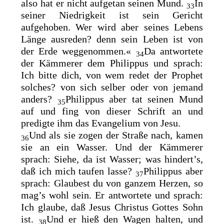
also hat er nicht aufgetan seinen Mund.
In
33
seiner Niedrigkeit ist sein Gericht
aufgehoben. Wer wird aber seines Lebens
Länge ausreden? denn sein Leben ist von
der Erde weggenommen.«
Da antwortete
34
der Kämmerer dem Philippus und sprach:
Ich bitte dich, von wem redet der Prophet
solches? von sich selber oder von jemand
anders?
Philippus aber tat seinen Mund
35
auf und fing von dieser Schrift an und
predigte ihm das Evangelium von Jesu.
Und als sie zogen der Straße nach, kamen
36
sie an ein Wasser. Und der Kämmerer
sprach: Siehe, da ist Wasser; was hindert’s,
daß ich mich taufen lasse?
Philippus aber
37
sprach: Glaubest du von ganzem Herzen, so
mag’s wohl sein. Er antwortete und sprach:
Ich glaube, daß
Jesus Christus Gottes Sohn
ist.
Und er hieß den Wagen halten, und
38