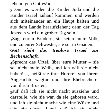
lebendigen Gottes!«
Denn es werden die Kinder Juda und die
2
Kinder Israel zuhauf kommen und werden
sich miteinander an
ein
Haupt halten und
aus dem Lande heraufziehen; denn der Tag
Jesreels wird ein großer Tag sein.
Sagt euren Brüdern, sie seien
mein Volk,
3
und zu eurer Schwester, sie sei
in Gnaden.
Gott zieht das treulose Israel zur
Rechenschaft.
Sprecht das Urteil über eure Mutter – sie
4
sei nicht mein Weib, und ich will sie nicht
haben! –, heißt sie ihre Hurerei von ihrem
Angesichte wegtun und ihre Ehebrecherei
von ihren Brüsten,
auf daß ich sie nicht nackt ausziehe und
5
darstelle, wie sie war, da sie geboren ward,
und ich sie nicht mache wie eine Wüste und
wie ein dürres Land, daß ich sie nicht