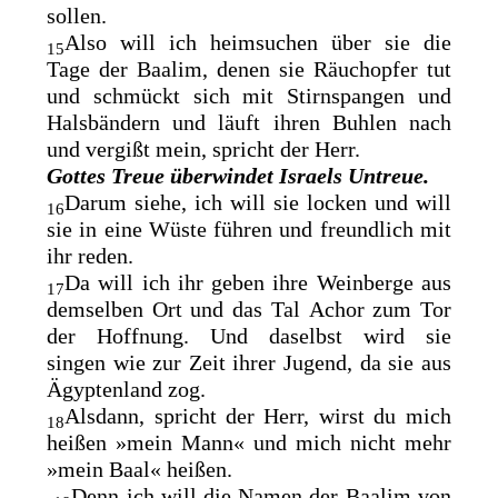
sollen.
Also will ich heimsuchen über sie die
15
Tage der Baalim, denen sie Räuchopfer tut
und schmückt sich mit Stirnspangen und
Halsbändern und läuft ihren Buhlen nach
und vergißt mein, spricht der Herr.
Gottes Treue überwindet Israels Untreue.
Darum siehe, ich will sie locken und will
16
sie in eine
Wüste führen und
freundlich mit
ihr reden.
Da will ich ihr geben ihre Weinberge aus
17
demselben Ort und das Tal
Achor zum Tor
der Hoffnung. Und daselbst wird sie
singen
wie zur Zeit ihrer Jugend, da sie aus
Ägyptenland zog.
Alsdann, spricht der Herr, wirst du mich
18
heißen »mein Mann« und mich nicht mehr
»mein Baal« heißen.
Denn ich will die Namen der Baalim von