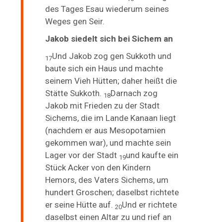
des Tages Esau wiederum seines
Weges gen Seir.
Jakob siedelt sich bei Sichem an
Und Jakob zog gen Sukkoth und
17
baute sich ein Haus und machte
seinem Vieh Hütten; daher heißt die
Stätte Sukkoth.
Darnach zog
18
Jakob mit Frieden zu der Stadt
Sichems, die im Lande Kanaan liegt
(nachdem er aus Mesopotamien
gekommen war), und machte sein
Lager vor der Stadt
und
kaufte ein
19
Stück Acker von den Kindern
Hemors, des Vaters Sichems, um
hundert Groschen; daselbst richtete
er seine Hütte auf.
Und er richtete
20
daselbst einen Altar zu und rief an