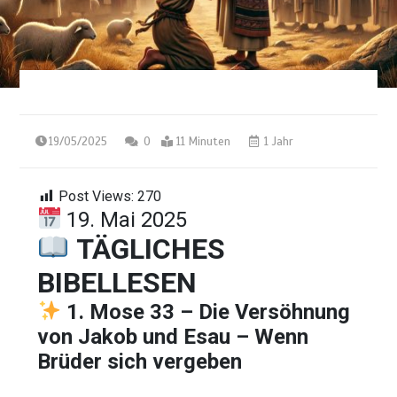
19/05/2025
0
11 Minuten
1 Jahr
Post Views:
270
19. Mai 2025
TÄGLICHES
BIBELLESEN
1. Mose 33 –
Die
Versöhnung
von
Jakob
und
Esau –
Wenn
Brüder
sich
vergeben