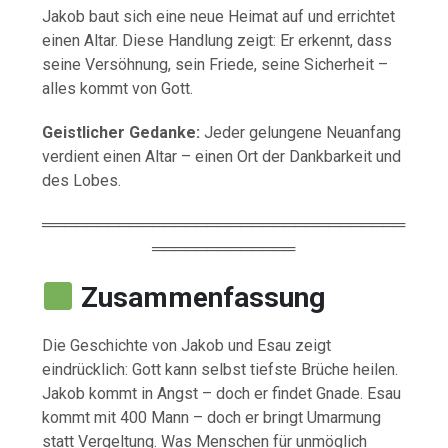
Jakob
baut
sich
eine
neue
Heimat
auf
und
errichtet
einen
Altar.
Diese
Handlung
zeigt:
Er
erkennt,
dass
seine
Versöhnung,
sein
Friede,
seine
Sicherheit –
alles
kommt
von
Gott.
Geistlicher
Gedanke:
Jeder
gelungene
Neuanfang
verdient
einen
Altar –
einen
Ort
der
Dankbarkeit
und
des
Lobes.
═════════════════════════════════
═════════════
Zusammenfassung
Die
Geschichte
von
Jakob
und
Esau
zeigt
eindrücklich:
Gott
kann
selbst
tiefste
Brüche
heilen.
Jakob
kommt
in
Angst –
doch
er
findet
Gnade.
Esau
kommt
mit
400
Mann –
doch
er
bringt
Umarmung
statt
Vergeltung.
Was
Menschen
für
unmöglich