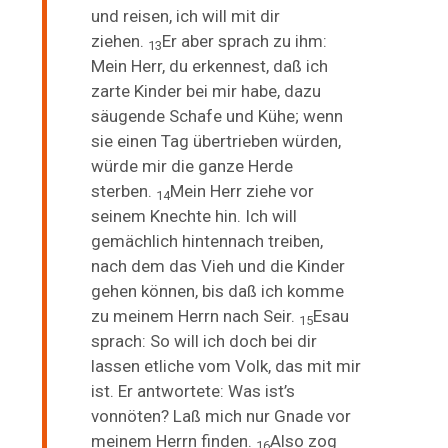
und reisen, ich will mit dir
ziehen.
Er aber sprach zu ihm:
13
Mein Herr, du erkennest, daß ich
zarte Kinder bei mir habe, dazu
säugende Schafe und Kühe; wenn
sie
einen
Tag übertrieben würden,
würde mir die ganze Herde
sterben.
Mein Herr ziehe vor
14
seinem Knechte hin. Ich will
gemächlich hintennach treiben,
nach dem das Vieh und die Kinder
gehen können, bis daß ich komme
zu meinem Herrn nach Seir.
Esau
15
sprach: So will ich doch bei dir
lassen etliche vom Volk, das mit mir
ist. Er antwortete: Was ist’s
vonnöten? Laß mich nur Gnade vor
meinem Herrn finden.
Also zog
16