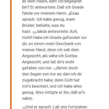
all
dem Heere, dem ich begegnet
bin? Er antwortete: Daß ich Gnade
fände vor meinem Herrn.
Esau
9
sprach: Ich habe genug, mein
Bruder; behalte, was du
hast.
Jakob antwortete: Ach,
10
nicht! Habe ich Gnade gefunden vor
dir, so nimm mein Geschenk von
meiner Hand; denn ich sah dein
Angesicht, als sähe ich
Gottes
Angesicht; und laß dir’s wohl
gefallen von mir.
Nimm doch
11
den
Segen von mir an, den ich dir
zugebracht habe; denn Gott hat
mir’s beschert, und ich habe alles
genug. Also nötigte er ihn, daß er’s
nahm.
Und er sprach: Laß uns fortziehen
12