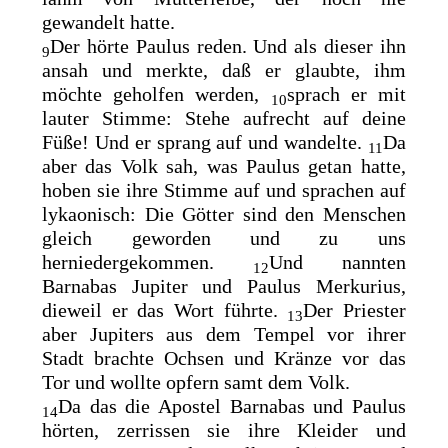
gewandelt hatte.
Der hörte Paulus reden. Und als dieser ihn
9
ansah und merkte, daß er
glaubte, ihm
möchte geholfen werden,
sprach er mit
10
lauter Stimme: Stehe aufrecht auf deine
Füße! Und er sprang auf und wandelte.
Da
11
aber das Volk sah, was Paulus getan hatte,
hoben sie ihre Stimme auf und sprachen auf
lykaonisch: Die
Götter sind den Menschen
gleich geworden und zu uns
herniedergekommen.
Und nannten
12
Barnabas Jupiter und Paulus Merkurius,
dieweil er das Wort führte.
Der Priester
13
aber Jupiters aus dem Tempel vor ihrer
Stadt brachte Ochsen und Kränze vor das
Tor und wollte opfern samt dem Volk.
Da das die Apostel Barnabas und Paulus
14
hörten, zerrissen sie ihre Kleider und