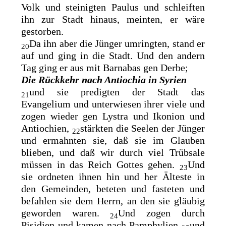
Volk und
steinigten Paulus und schleiften
ihn zur Stadt hinaus, meinten, er wäre
gestorben.
Da ihn aber die Jünger umringten, stand er
20
auf und ging in die Stadt. Und den andern
Tag ging er aus mit Barnabas gen Derbe;
Die Rückkehr nach Antiochia in Syrien
und sie predigten der Stadt das
21
Evangelium und unterwiesen ihrer viele und
zogen wieder gen Lystra und Ikonion und
Antiochien,
stärkten die Seelen der Jünger
22
und ermahnten sie, daß sie im Glauben
blieben, und daß wir durch viel Trübsale
müssen in das Reich Gottes gehen.
Und
23
sie ordneten ihnen hin und her Älteste in
den Gemeinden, beteten und fasteten und
befahlen sie dem Herrn, an den sie gläubig
geworden waren.
Und zogen durch
24
Pisidien und kamen nach Pamphylien
und