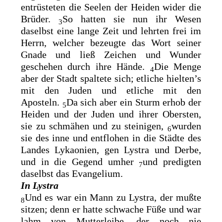
entrüsteten die Seelen der Heiden wider die
Brüder.
So hatten sie nun ihr Wesen
3
daselbst eine lange Zeit und lehrten frei im
Herrn, welcher bezeugte das Wort seiner
Gnade und ließ
Zeichen und Wunder
geschehen durch ihre Hände.
Die Menge
4
aber der Stadt spaltete sich; etliche hielten’s
mit den Juden und etliche mit den
Aposteln.
Da sich aber ein Sturm erhob der
5
Heiden und der Juden und ihrer Obersten,
sie zu schmähen und zu steinigen,
wurden
6
sie des inne und entflohen in die Städte des
Landes Lykaonien, gen Lystra und Derbe,
und in die Gegend umher
und predigten
7
daselbst das Evangelium.
In Lystra
Und es war ein Mann zu Lystra, der mußte
8
sitzen; denn er hatte schwache Füße und war
lahm von Mutterleibe, der noch nie