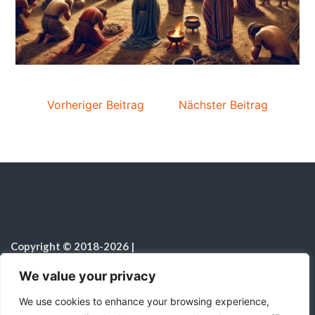
Vorheriger Beitrag
Nächster Beitrag
Copyright © 2018-2026
|
Sabbatschule.Christliche Ressourcen
|
Alle Rechte vorbehalten
|
We value your privacy
Hinweis zur Nutzung von KI
We use cookies to enhance your browsing experience,