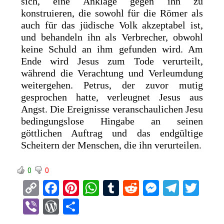
sich, eine Anklage gegen ihn zu
konstruieren, die sowohl für die Römer als
auch für das jüdische Volk akzeptabel ist,
und behandeln ihn als Verbrecher, obwohl
keine Schuld an ihm gefunden wird. Am
Ende wird Jesus zum Tode verurteilt,
während die Verachtung und Verleumdung
weitergehen. Petrus, der zuvor mutig
gesprochen hatte, verleugnet Jesus aus
Angst. Die Ereignisse veranschaulichen Jesu
bedingungslose Hingabe an seinen
göttlichen Auftrag und das endgültige
Scheitern der Menschen, die ihn verurteilen.
0
0
C
F
Pi
W
T
R
M
T
T
o
a
nt
h
u
e
es
el
wi
Vi
W
T
py
ce
er
at
m
d
se
e
tt
b
or
eil