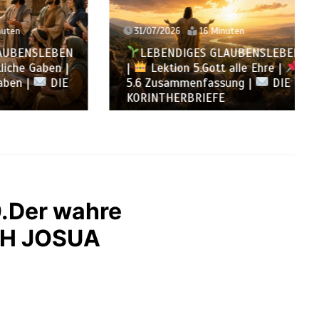
31/07/2026
16 Minuten
NSLEBEN
LEBENDIGES GLAUBENSLEBEN
 Gaben |
|
Lektion 5.Gott alle Ehre |
|
DIE
5.6 Zusammenfassung |
DIE
KORINTHERBRIEFE
.Der wahre
H JOSUA