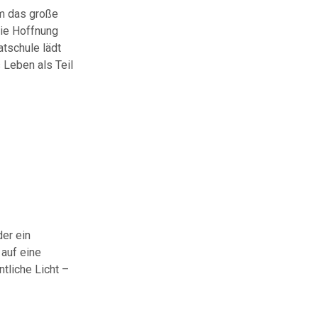
um das große
die Hoffnung
atschule lädt
 Leben als Teil
der ein
 auf eine
ntliche Licht –