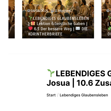
04/08/2026
11 Minuten
03/08/
LEBENDIGES GLAUBENSLEBEN
LEB
|
Lektion 6.Geistliche Gaben |
|
Lek
6.3 Der bessere Weg |
DIE
6.2 E
KORINTHERBRIEFE
DIE KO
LEBENDIGES G
Josua | 10.6 Z
Start
Lebendiges Glaubensleben