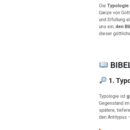
Die
Typologie
Ganze von Gott
und Erfüllung a
uns ein,
den Bl
dieser göttlich
BIBE
1. Typ
Typologie ist
g
Gegenstand im 
spätere, tiefer
den Antitypus –