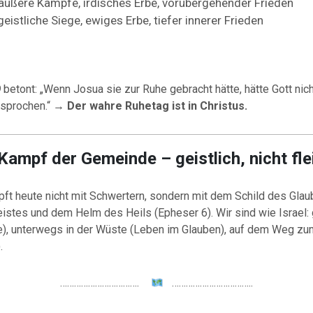
äußere Kämpfe, irdisches Erbe, vorübergehender Frieden
eistliche Siege, ewiges Erbe, tiefer innerer Frieden
9
betont: „Wenn Josua sie zur Ruhe gebracht hätte, hätte Gott nic
esprochen.“ →
Der wahre Ruhetag ist in Christus.
 Kampf der Gemeinde – geistlich, nicht fle
pft heute nicht mit Schwertern, sondern mit dem Schild des Gla
istes und dem Helm des Heils (Epheser 6). Wir sind wie Israel: 
), unterwegs in der Wüste (Leben im Glauben), auf dem Weg zu
.
…………………………….
……………………………..