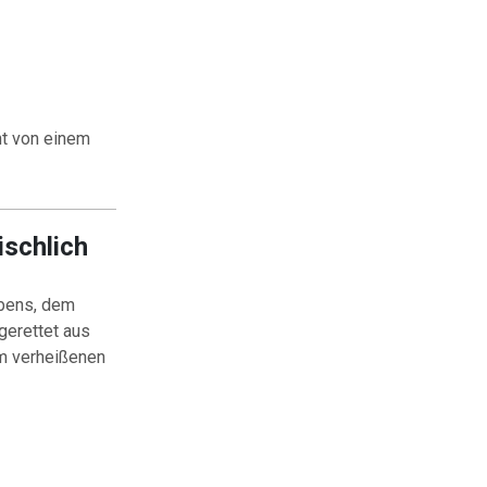
ht von einem
ischlich
ubens, dem
gerettet aus
m verheißenen