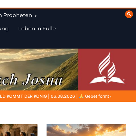
n Propheten
ung
Leben in Fülle
|
Gebet formt den Charakter: Das verborgene Leben mit Gott