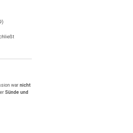
9)
chließt
ission war
nicht
der
Sünde und