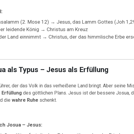
l:
ssalamm (2. Mose 12) → Jesus, das Lamm Gottes (Joh 1,2
der leidende König → Christus am Kreuz
der Land einnimmt → Christus, der das himmlische Erbe ers
ua als Typus – Jesus als Erfüllung
ührer, der das Volk in das verheißene Land bringt. Aber seine M
 Erfüllung
des göttlichen Plans. Jesus ist der bessere Josua, 
d die
wahre Ruhe
schenkt.
ch Josua – Jesus: