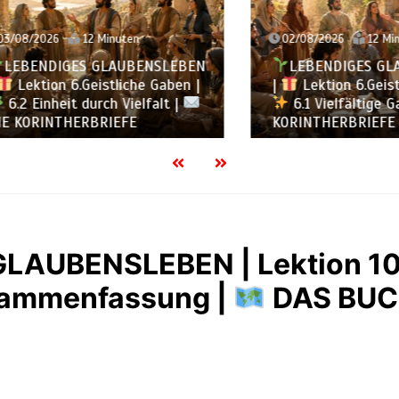
2026
12 Minuten
02/08/2026
12 Minuten
ENDIGES GLAUBENSLEBEN
LEBENDIGES GLAUBE
tion 6.Geistliche Gaben |
|
Lektion 6.Geistliche
inheit durch Vielfalt |
6.1 Vielfältige Gaben 
RINTHERBRIEFE
KORINTHERBRIEFE
LAUBENSLEBEN | Lektion 10
usammenfassung |
DAS BUC