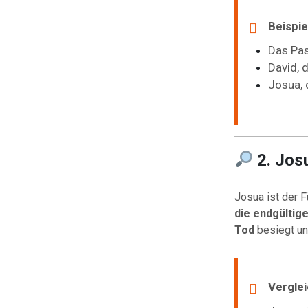
Beispie
Das Pa
David, 
Josua, 
2. Jos
Josua ist der F
die endgültige
Tod
besiegt un
Verglei