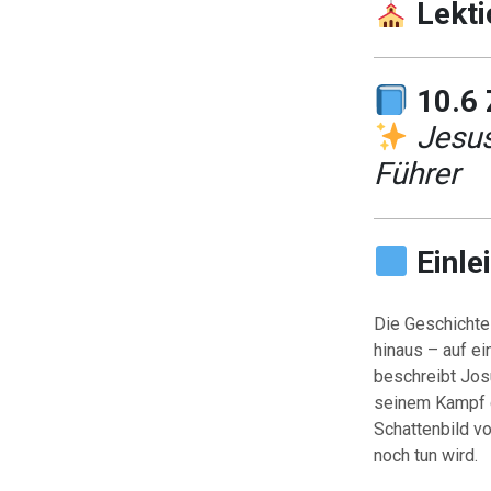
Lekti
10.6
Jesus
Führer
Einle
Die Geschichte
hinaus – auf e
beschreibt Josu
seinem Kampf g
Schattenbild v
noch tun wird.