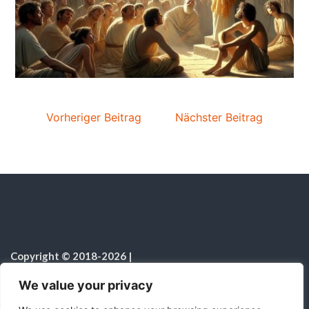
Vorheriger Beitrag
Nächster Beitrag
Copyright © 2018-2026
|
Sabbatschule.Christliche Ressourcen
|
Alle Rechte vorbehalten
|
We value your privacy
Hinweis zur Nutzung von KI