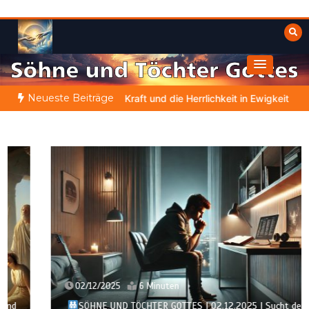
Zum
Inhalt
springen
Himmelwärts
Weisheiten der Bibel
Neueste Beiträge
ie Kraft und die Herrlichkeit in Ewigkeit
DIE BIBLISCHE PERSON
02/12/2025
6 Minuten
SÖHNE UND TÖCHTER GOTTES | 02.12.2025 | Sucht den