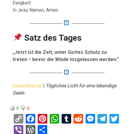
Ewigkeit.
In Jesu Namen, Amen.
──────────
──────────
Satz des Tages
„Jetzt ist die Zeit, unter Gottes Schutz zu
treten – bevor die Winde losgelassen werden.“
──────────
──────────
LumenCorde
|
Tägliches Licht für eine lebendige
Seele.
0
0
C
F
Pi
W
T
R
M
T
T
o
a
nt
h
u
e
es
el
wi
Vi
W
T