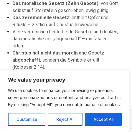
Das moralische Gesetz (Zehn Gebote):
von Gott
selbst auf Steintafeln geschrieben, ewig gültig.
Das zeremonielle Gesetz:
enthielt Opfer und
Rituale – zeitlich, auf Christus hinweisend.
Viele vermischen heute beide Gesetze und denken,
das moralische sei „abgeschafft“ – ein fataler
Irrtum.
Christus hat nicht das moralische Gesetz
abgeschafft
, sondern die Symbole erfüllt
(Kolosser 2,14).
We value your privacy
Matthäus 5,17–18: „Nicht gekommen, um
aufzulösen, sondern zu erfüllen.“
We use cookies to enhance your browsing experience,
serve personalized ads or content, and analyze our traffic.
3. Zwei Bündnisse: Alt und Neu
By clicking "Accept All", you consent to our use of cookies.
C
F
P
W
T
R
M
T
T
V
Alter Bund:
Am Sinai, basierend auf Gehorsam –
o
a
i
h
u
e
e
e
w
i
Customize
Reject All
Accept All
das Volk versprach: „Alles wollen wir tun.“
p
c
n
a
m
d
s
l
i
b
r
T
y
e
t
t
b
d
s
e
t
e
e
L
b
e
s
l
i
e
g
t
r
Das Problem: menschliches Selbstvertrauen statt