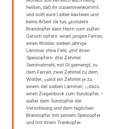
Monats soll bei euch auch heilig
heißen, daß ihr zusammenkommt;
und sollt eure Leiber kasteien und
keine Arbeit da tun,
sondern
8
Brandopfer dem Herrn zum süßen
Geruch opfern: einen jungen Farren,
einen Widder, sieben jährige
Lämmer ohne Fehl;
mit ihren
9
Speisopfern: drei Zehntel
Semmelmehl, mit Öl gemengt, zu
dem Farren, zwei Zehntel zu dem
Widder,
und ein Zehntel je zu
10
einem der sieben Lämmer;
dazu
11
einen Ziegenbock zum Sündopfer, –
außer
dem Sündopfer der
Versöhnung und dem täglichen
Brandopfer mit seinem Speisopfer
und mit ihrem Trankopfer.