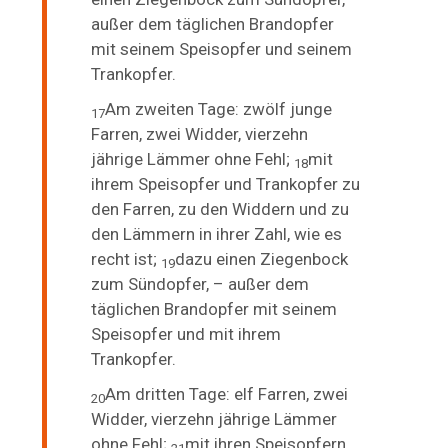
außer dem täglichen Brandopfer
mit seinem Speisopfer und seinem
Trankopfer.
Am zweiten Tage: zwölf junge
17
Farren, zwei Widder, vierzehn
jährige Lämmer ohne Fehl;
mit
18
ihrem Speisopfer und Trankopfer zu
den Farren, zu den Widdern und zu
den Lämmern in ihrer Zahl, wie es
recht ist;
dazu einen Ziegenbock
19
zum Sündopfer, – außer dem
täglichen Brandopfer mit seinem
Speisopfer und mit ihrem
Trankopfer.
Am dritten Tage: elf Farren, zwei
20
Widder, vierzehn jährige Lämmer
ohne Fehl;
mit ihren Speisopfern