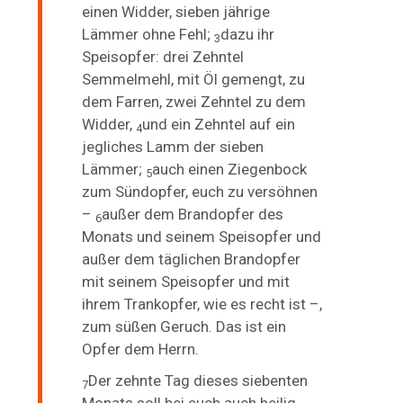
einen Widder, sieben jährige
Lämmer ohne Fehl;
dazu ihr
3
Speisopfer: drei Zehntel
Semmelmehl, mit Öl gemengt, zu
dem Farren, zwei Zehntel zu dem
Widder,
und ein Zehntel auf ein
4
jegliches Lamm der sieben
Lämmer;
auch einen Ziegenbock
5
zum Sündopfer, euch zu versöhnen
–
außer dem Brandopfer des
6
Monats und seinem Speisopfer und
außer dem täglichen Brandopfer
mit seinem Speisopfer und mit
ihrem Trankopfer, wie es recht ist –,
zum süßen Geruch. Das ist ein
Opfer dem Herrn.
Der
zehnte Tag dieses siebenten
7