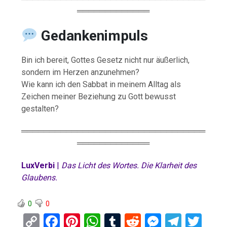
═════════════
Gedankenimpuls
Bin ich bereit, Gottes Gesetz nicht nur äußerlich,
sondern im Herzen anzunehmen?
Wie kann ich den Sabbat in meinem Alltag als
Zeichen meiner Beziehung zu Gott bewusst
gestalten?
═════════════════════════════════
═════════════
LuxVerbi
|
Das Licht des Wortes. Die Klarheit des
Glaubens.
0
0
C
F
Pi
W
T
R
M
T
T