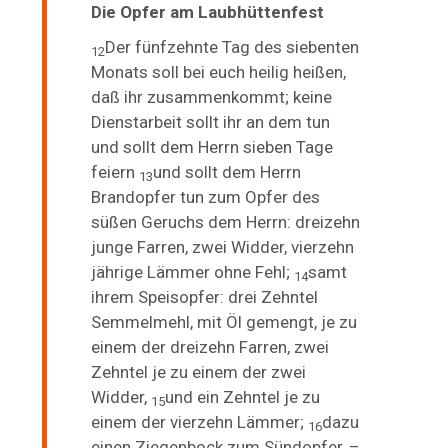
Die Opfer am Laubhüttenfest
Der fünfzehnte Tag des siebenten
12
Monats soll bei euch heilig heißen,
daß ihr zusammenkommt; keine
Dienstarbeit sollt ihr an dem tun
und sollt dem Herrn sieben Tage
feiern
und sollt dem Herrn
13
Brandopfer tun zum Opfer des
süßen Geruchs dem Herrn: dreizehn
junge Farren, zwei Widder, vierzehn
jährige Lämmer ohne Fehl;
samt
14
ihrem Speisopfer: drei Zehntel
Semmelmehl, mit Öl gemengt, je zu
einem der dreizehn Farren, zwei
Zehntel je zu einem der zwei
Widder,
und ein Zehntel je zu
15
einem der vierzehn Lämmer;
dazu
16
einen Ziegenbock zum Sündopfer, –