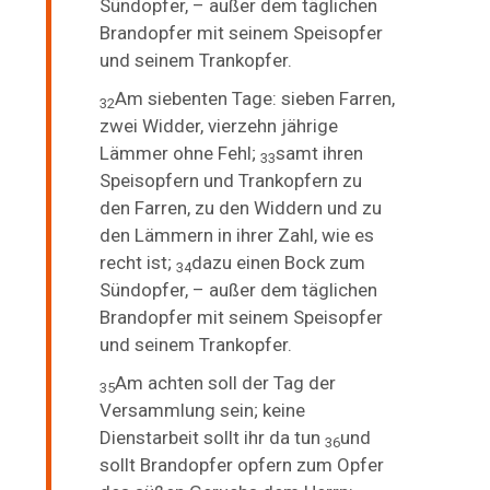
Sündopfer, – außer dem täglichen
Brandopfer mit seinem Speisopfer
und seinem Trankopfer.
Am siebenten Tage: sieben Farren,
32
zwei Widder, vierzehn jährige
Lämmer ohne Fehl;
samt ihren
33
Speisopfern und Trankopfern zu
den Farren, zu den Widdern und zu
den Lämmern in ihrer Zahl, wie es
recht ist;
dazu einen Bock zum
34
Sündopfer, – außer dem täglichen
Brandopfer mit seinem Speisopfer
und seinem Trankopfer.
Am achten soll der Tag der
35
Versammlung sein; keine
Dienstarbeit sollt ihr da tun
und
36
sollt Brandopfer opfern zum Opfer