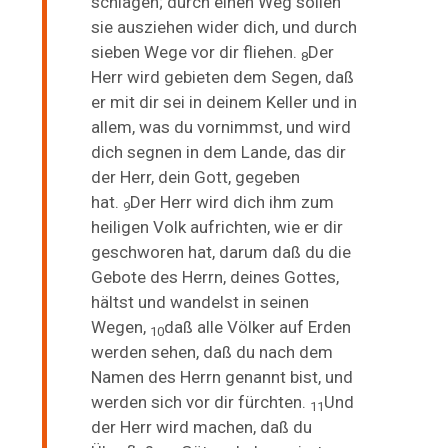
schlagen; durch
einen
Weg sollen
sie ausziehen wider dich, und durch
sieben Wege vor dir fliehen.
Der
8
Herr wird gebieten
dem Segen, daß
er mit dir sei in deinem Keller und in
allem, was du vornimmst, und wird
dich segnen in dem Lande, das dir
der Herr, dein Gott, gegeben
hat.
Der Herr wird dich ihm
zum
9
heiligen Volk aufrichten, wie er dir
geschworen hat, darum daß du die
Gebote des Herrn, deines Gottes,
hältst und wandelst in seinen
Wegen,
daß alle Völker auf Erden
10
werden sehen, daß du nach dem
Namen des Herrn genannt bist, und
werden sich vor dir fürchten.
Und
11
der Herr wird machen, daß du