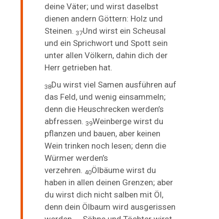
deine Väter; und wirst
daselbst
dienen andern Göttern: Holz und
Steinen.
Und wirst ein
Scheusal
37
und ein Sprichwort und Spott sein
unter allen Völkern, dahin dich der
Herr getrieben hat.
Du wirst
viel Samen ausführen auf
38
das Feld, und wenig einsammeln;
denn die Heuschrecken werden’s
abfressen.
Weinberge wirst du
39
pflanzen und bauen, aber keinen
Wein trinken noch lesen; denn die
Würmer werden’s
verzehren.
Ölbäume wirst du
40
haben in allen deinen Grenzen; aber
du wirst dich nicht salben mit Öl,
denn dein Ölbaum wird ausgerissen