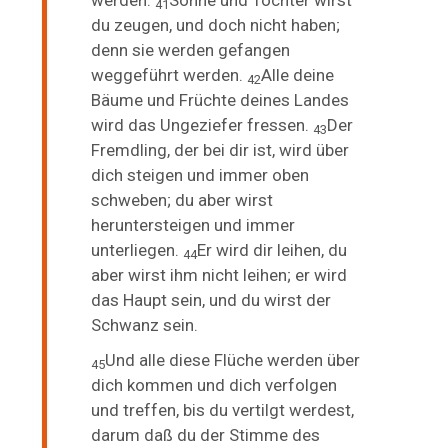
werden.
Söhne und Töchter wirst
41
du zeugen, und doch nicht haben;
denn sie werden gefangen
weggeführt werden.
Alle deine
42
Bäume und Früchte deines Landes
wird das Ungeziefer fressen.
Der
43
Fremdling, der bei dir ist, wird über
dich steigen und immer oben
schweben; du aber wirst
heruntersteigen und immer
unterliegen.
Er wird dir leihen, du
44
aber wirst ihm nicht leihen; er wird
das Haupt sein, und du wirst der
Schwanz sein.
Und alle diese Flüche werden über
45
dich kommen und dich verfolgen
und treffen, bis du vertilgt werdest,
darum daß du der Stimme des