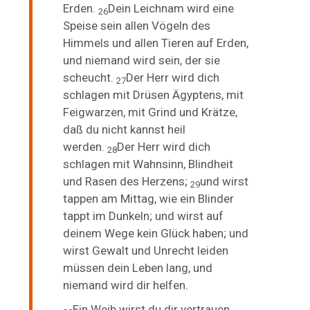
Erden.
Dein Leichnam wird eine
26
Speise sein allen Vögeln des
Himmels und allen Tieren auf Erden,
und niemand wird sein, der sie
scheucht.
Der Herr wird dich
27
schlagen
mit Drüsen Ägyptens, mit
Feigwarzen, mit Grind und Krätze,
daß du nicht kannst heil
werden.
Der Herr wird dich
28
schlagen mit Wahnsinn, Blindheit
und Rasen des Herzens;
und wirst
29
tappen am Mittag, wie ein Blinder
tappt im Dunkeln; und wirst auf
deinem Wege kein Glück haben; und
wirst Gewalt und Unrecht leiden
müssen dein Leben lang, und
niemand wird dir helfen.
Ein Weib wirst du dir vertrauen