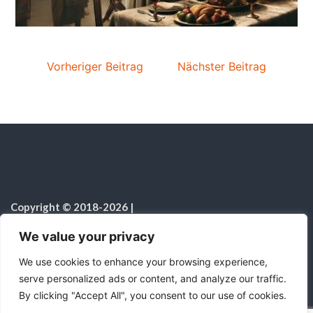
Vorheriger Beitrag
Nächster Beitrag
Copyright © 2018-2026
|
Sabbatschule.Christliche Ressourcen
|
Alle Rechte vorbehalten
|
We value your privacy
Hinweis zur Nutzung von KI
We use cookies to enhance your browsing experience,
serve personalized ads or content, and analyze our traffic.
By clicking "Accept All", you consent to our use of cookies.
C
F
P
W
T
R
M
T
T
V