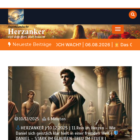
Zum
Inhalt
springen
Himmelwärts
Weisheiten der Bibel
Neueste Beiträge
mt
NOCH WACH? | 06.08.2026 |
Das Größte, was du geben 
10/12/2025
6 Minuten
HERZANKER | 10.12.2025 | 11.Rein im Herzen – Wie
Daniel sich geistlich klar hielt in einer fremden Welt |
DANIEL – STARK IM GLAUBEN. TREU IM FEUER |