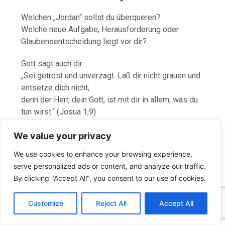
Welchen „Jordan“ sollst du überqueren?
Welche neue Aufgabe, Herausforderung oder
Glaubensentscheidung liegt vor dir?
Gott sagt auch dir:
„Sei getrost und unverzagt. Laß dir nicht grauen und
entsetze dich nicht;
denn der Herr, dein Gott, ist mit dir in allem, was du
tun wirst.“ (Josua 1,9)
~~~~~
We value your privacy
We use cookies to enhance your browsing experience,
~~~~~
serve personalized ads or content, and analyze our traffic.
By clicking "Accept All", you consent to our use of cookies.
C
F
P
W
T
R
M
T
T
V
o
a
i
h
u
e
e
e
w
i
Customize
Reject All
Accept All
p
c
n
a
m
d
s
l
i
b
r
T
y
e
t
t
b
d
s
e
t
e
e
L
b
e
s
l
i
e
g
t
r