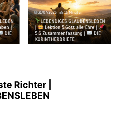
30/07/2026
12 Minuten
NSLEBEN
LEBENDIGES GLAUBENSLEBEN
Ehre |
|
Lektion 5.Gott alle Ehre |
DIE
5.5 Götzendienst überwinden |
DIE KORINTHERBRIEFE
te Richter |
BENSLEBEN