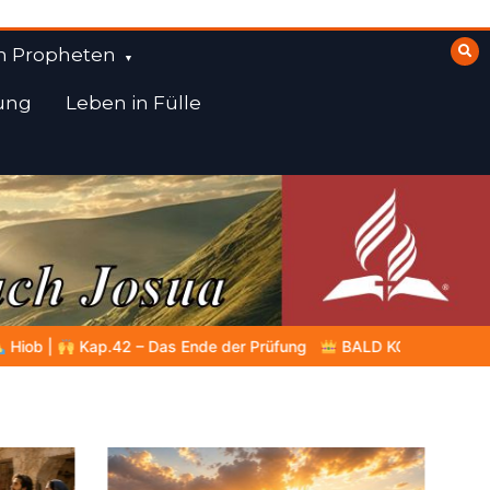
n Propheten
ung
Leben in Fülle
 Prüfung
BALD KOMMT DER KÖNIG | 07.08.2026 |
Gottes Wor