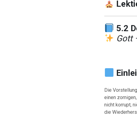
Lekti
5.2 D
Gott 
Einle
Die Vorstellun
einen zornigen,
nicht korrupt, n
die Wiederhers