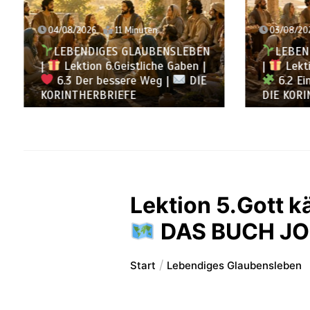
03/08/2026
12 Minuten
02/08/
LEBENDIGES GLAUBENSLEBEN
LEB
|
Lektion 6.Geistliche Gaben |
|
Lek
6.2 Einheit durch Vielfalt |
6.1 
DIE KORINTHERBRIEFE
KORINT
Lektion 5.Gott k
DAS BUCH JO
Start
Lebendiges Glaubensleben