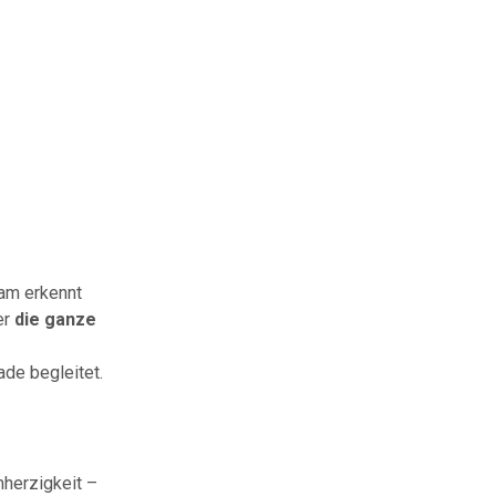
ham erkennt
er
die ganze
ade begleitet.
mherzigkeit –