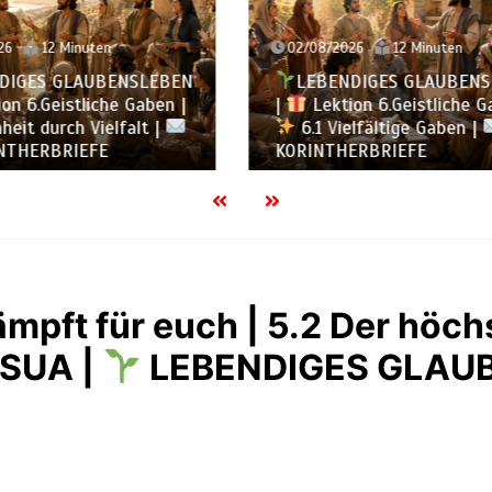
2026
12 Minuten
31/07/2026
16 Minuten
ENDIGES GLAUBENSLEBEN
LEBENDIGES GLAUBE
tion 6.Geistliche Gaben |
|
Lektion 5.Gott alle 
Vielfältige Gaben |
DIE
5.6 Zusammenfassung |
HERBRIEFE
KORINTHERBRIEFE
ämpft für euch | 5.2 Der höchs
SUA |
LEBENDIGES GLAU