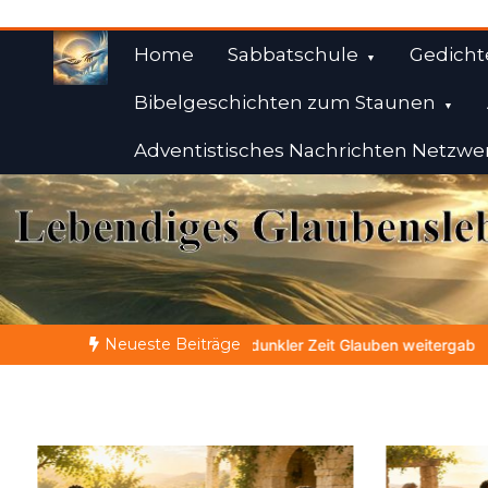
Zum
Inhalt
Home
Sabbatschule
Gedicht
springen
Bibelgeschichten zum Staunen
Adventistisches Nachrichten Netzwe
Weisheiten der Bibe
Himmelwärts
Neueste Beiträge
n dunkler Zeit Glauben weitergab
GLAUBE SEINEN PROPHETEN 