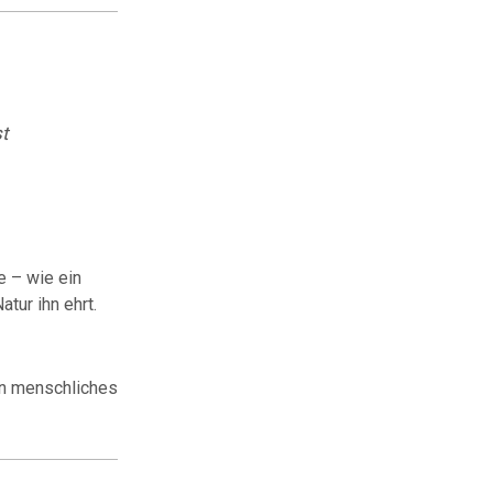
st
e – wie ein
atur ihn ehrt.
ein menschliches