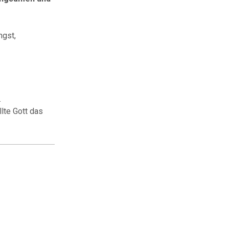
ngst,
.
lte Gott das