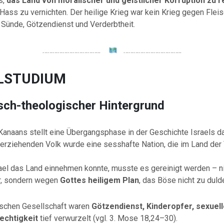
s,
das Land von moralischer und geistlicher Korruption zu r
ss zu vernichten. Der heilige Krieg war kein Krieg gegen Fleisc
Sünde, Götzendienst und Verderbtheit.
……………………………..
……………………………..
ELSTUDIUM
isch-theologischer Hintergrund
Kanaans stellt eine Übergangsphase in der Geschichte Israels da
rziehenden Volk wurde eine sesshafte Nation, die im Land der
ael das Land einnehmen konnte, musste es gereinigt werden – n
ier, sondern wegen
Gottes heiligem Plan
, das Böse nicht zu duld
tischen Gesellschaft waren
Götzendienst, Kinderopfer, sexuell
echtigkeit
tief verwurzelt (vgl. 3. Mose 18,24–30).