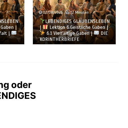
02/08/2026
12 Minuten
NSLEBEN
LEBENDIGES GLAUBENSLEBEN
 Gaben |
|
Lektion 6.Geistliche Gaben |
falt |
6.1 Vielfältige Gaben |
DIE
KORINTHERBRIEFE
ung oder
ENDIGES