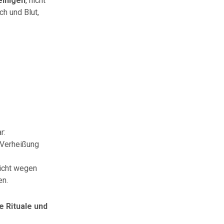
einigen
, nicht
h und Blut,
r:
 Verheißung
icht wegen
en.
e Rituale und