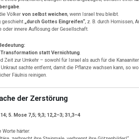
bergabe
.
 die Völker
von selbst weichen
, wenn Israel treu bleibt.
g geschieht
„durch Gottes Eingreifen“
, z. B. durch Hornissen, A
 oder innere Auflösung der Gesellschaft.
 Bedeutung:
t
Transformation statt Vernichtung
.
d Zeit zur Umkehr – sowohl für Israel als auch für die Kanaaniter
 Unkraut sachte entfernt, damit die Pflanze wachsen kann, so wol
icher Fäulnis reinigen.
rache der Zerstörung
14; 5. Mose 7,5; 9,3; 12,2–3; 31,3–4
 Worte härter:
ltäre, zerbrecht ihre Steinmale, verbrennt ihre Götzenbilder!“