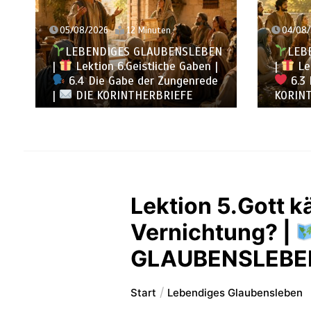
05/08/2026
12 Minuten
04/08/
LEBENDIGES GLAUBENSLEBEN
LEB
|
Lektion 6.Geistliche Gaben |
|
Lek
6.4 Die Gabe der Zungenrede
6.3 
|
DIE KORINTHERBRIEFE
KORINT
Lektion 5.Gott k
Vernichtung? |
GLAUBENSLEBE
Start
Lebendiges Glaubensleben