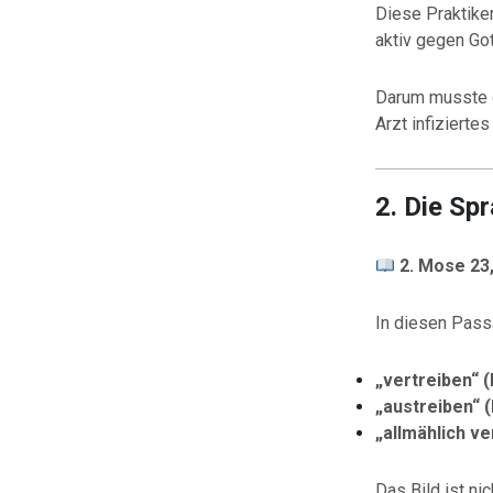
Diese Praktiken
aktiv gegen Got
Darum musste
Arzt infizierte
2. Die Sp
2. Mose 23,
In diesen Pass
„vertreiben“ 
„austreiben“ 
„allmählich v
Das Bild ist ni