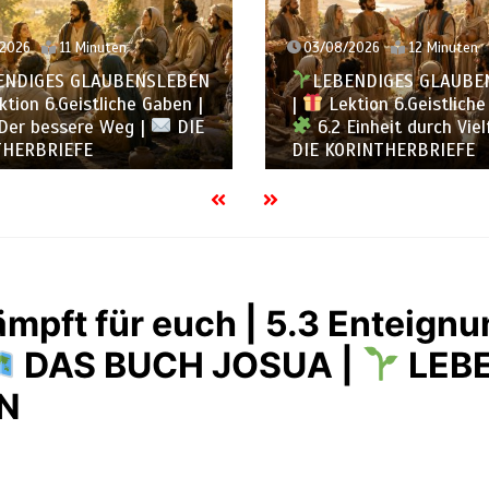
2026
11 Minuten
03/08/2026
12 Minuten
ENDIGES GLAUBENSLEBEN
LEBENDIGES GLAUBE
tion 6.Geistliche Gaben |
|
Lektion 6.Geistliche
Der bessere Weg |
DIE
6.2 Einheit durch Viel
HERBRIEFE
DIE KORINTHERBRIEFE
ämpft für euch | 5.3 Enteign
DAS BUCH JOSUA |
LEB
N