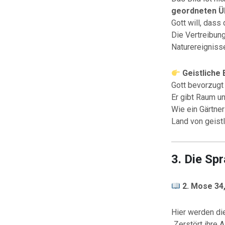
geordneten Ü
Gott will, dass
Die Vertreibun
Naturereignisse
Geistliche
Gott bevorzug
Er gibt Raum un
Wie ein Gärtner
Land von geistl
3. Die Sp
2. Mose 34,
Hier werden die
„Zerstört ihre A