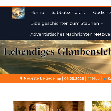
Zum
Inhalt
Home
Sabbatschule
Gedicht
springen
Bibelgeschichten zum Staunen
Adventistisches Nachrichten Netzwe
Weisheiten der Bibe
Himmelwärts
Neueste Beiträge
06.08.2026 |
Hiob |
Kap.41 – Gott zeigt Hiob Leviathan
SP