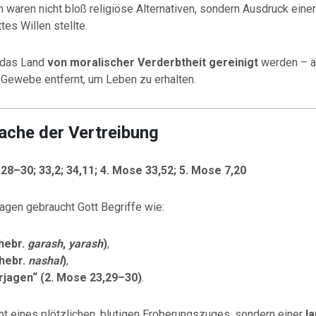
 waren nicht bloß religiöse Alternativen, sondern Ausdruck einer 
tes Willen stellte.
 das Land
von moralischer Verderbtheit gereinigt
werden – äh
s Gewebe entfernt, um Leben zu erhalten.
rache der Vertreibung
28–30; 33,2; 34,11; 4. Mose 33,52; 5. Mose 7,20
agen gebraucht Gott Begriffe wie:
(hebr.
garash
,
yarash
)
,
(hebr.
nashal
)
,
erjagen“ (2. Mose 23,29–30)
.
cht eines plötzlichen, blutigen Eroberungszuges, sondern einer
l