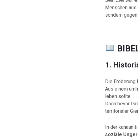
Sein Ziel war e
Menschen aus Ha
sondern gegen 
BIB
1. Histor
Die Eroberung 
Aus einem umhe
leben sollte.
Doch bevor Isr
territorialer G
In der kanaani
soziale Unger