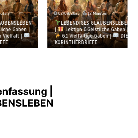
02/08/2026
12 Minuten
NSLEBEN
LEBENDIGES GLAUBENSLEBEN
 Gaben |
|
Lektion 6.Geistliche Gaben |
falt |
6.1 Vielfältige Gaben |
DIE
KORINTHERBRIEFE
enfassung |
BENSLEBEN