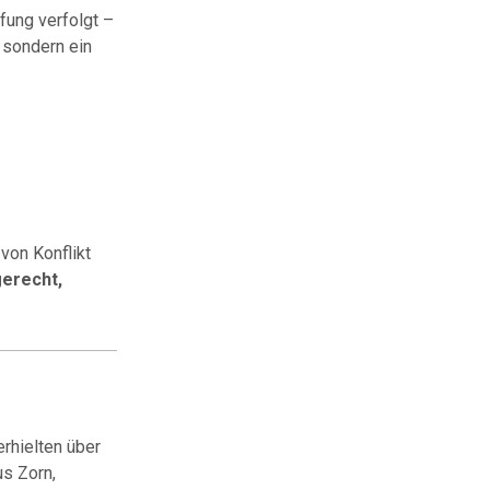
fung verfolgt –
 sondern ein
von Konflikt
gerecht,
erhielten über
us Zorn,