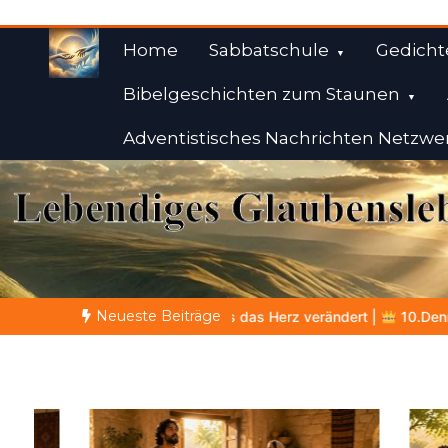
Zum
Inhalt
Home
Sabbatschule
Gedicht
springen
Bibelgeschichten zum Staunen
Adventistisches Nachrichten Netzwe
Weisheiten der Bibe
Himmelwärts
Neueste Beiträge
rz verändert |
10.Denn dein ist das Reich und die Kraft und die He