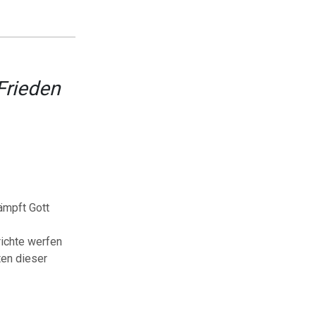
Frieden
Kämpft Gott
richte werfen
ten dieser