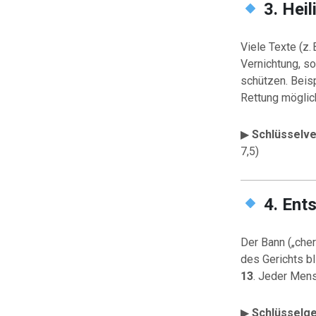
3. Heil
Viele Texte (z. 
Vernichtung, so
schützen. Beis
Rettung möglic
▶
Schlüsselve
7,5)
4. Ent
Der Bann („cher
des Gerichts b
13
. Jeder Mens
▶
Schlüsselg