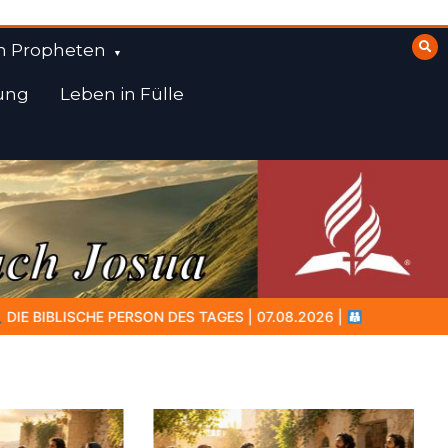
n Propheten
ung
Leben in Fülle
08.2026 |
Amram – der Vater, der in dunkler Zeit Glauben weiter