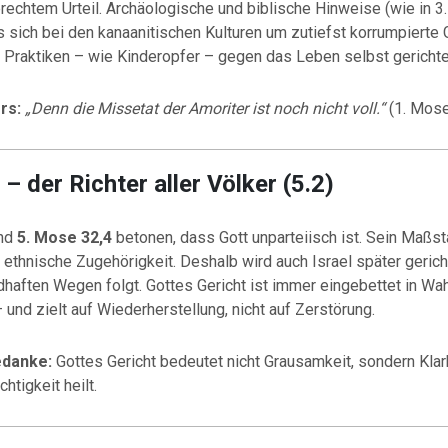
rechtem Urteil. Archäologische und biblische Hinweise (wie in 3
 sich bei den kanaanitischen Kulturen um zutiefst korrumpierte
n Praktiken – wie Kinderopfer – gegen das Leben selbst gerichte
rs:
„Denn die Missetat der Amoriter ist noch nicht voll.“
(1. Mose
 – der Richter aller Völker (5.2)
nd
5. Mose 32,4
betonen, dass Gott unparteiisch ist. Sein Maßst
ht ethnische Zugehörigkeit. Deshalb wird auch Israel später geric
haften Wegen folgt. Gottes Gericht ist immer eingebettet in Wah
– und zielt auf Wiederherstellung, nicht auf Zerstörung.
edanke:
Gottes Gericht bedeutet nicht Grausamkeit, sondern Klar
htigkeit heilt.