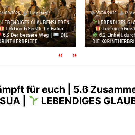
2026
11 Minuten
03/08/2026
12 Minuten
ENDIGES GLAUBENSLEBEN
LEBENDIGES GLAUBE
tion 6.Geistliche Gaben |
|
Lektion 6.Geistliche
Der bessere Weg |
DIE
6.2 Einheit durch Viel
HERBRIEFE
DIE KORINTHERBRIEFE
kämpft für euch | 5.6 Zusamm
SUA |
LEBENDIGES GLAU