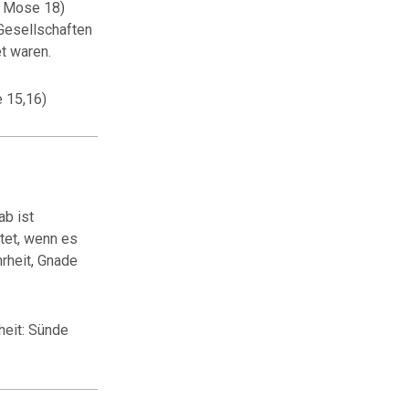
. Mose 18)
 Gesellschaften
t waren.
 15,16)
ab ist
htet, wenn es
rheit, Gnade
heit: Sünde