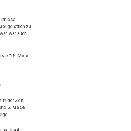
sinnlose
ael geistlich zu
war, war auch
chen.“
(5. Mose
)
 in der Zeit
iehe
5. Mose
Wege.
 sie trägt