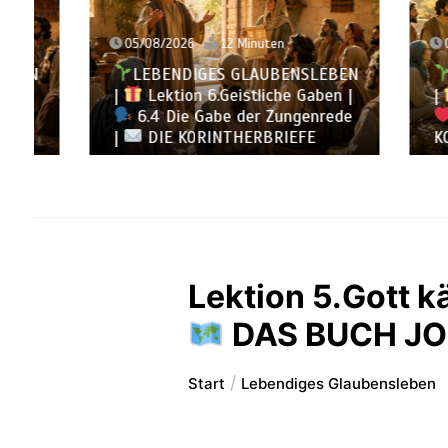
05/08/2026
12 Minuten
04/08/
LEBENDIGES GLAUBENSLEBEN
LEB
|
Lektion 6.Geistliche Gaben |
|
Lek
6.4 Die Gabe der Zungenrede
6.3 
|
DIE KORINTHERBRIEFE
KORINT
Lektion 5.Gott 
DAS BUCH JO
Start
Lebendiges Glaubensleben