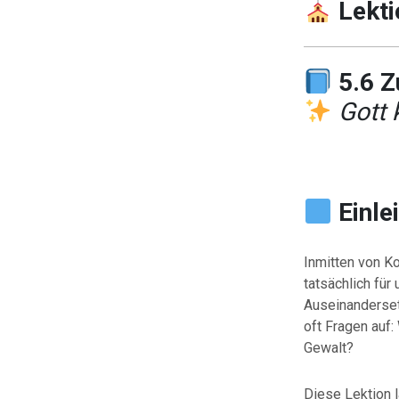
Lekti
5.6 
Gott 
Einle
Inmitten von Ko
tatsächlich für
Auseinanderset
oft Fragen auf
Gewalt?
Diese Lektion lä