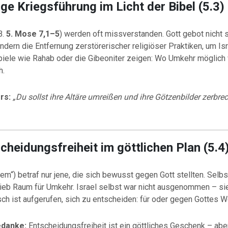
ige Kriegsführung im Licht der Bibel (5.3)
B.
5. Mose 7,1–5
) werden oft missverstanden. Gott gebot nicht 
ndern die Entfernung zerstörerischer religiöser Praktiken, um Isr
piele wie Rahab oder die Gibeoniter zeigen: Wo Umkehr möglich 
h.
rs:
„Du sollst ihre Altäre umreißen und ihre Götzenbilder zerbre
scheidungsfreiheit im göttlichen Plan (5.4
em“) betraf nur jene, die sich bewusst gegen Gott stellten. Selbst
lieb Raum für Umkehr. Israel selbst war nicht ausgenommen – s
ch ist aufgerufen, sich zu entscheiden: für oder gegen Gottes 
edanke:
Entscheidungsfreiheit ist ein göttliches Geschenk – aber