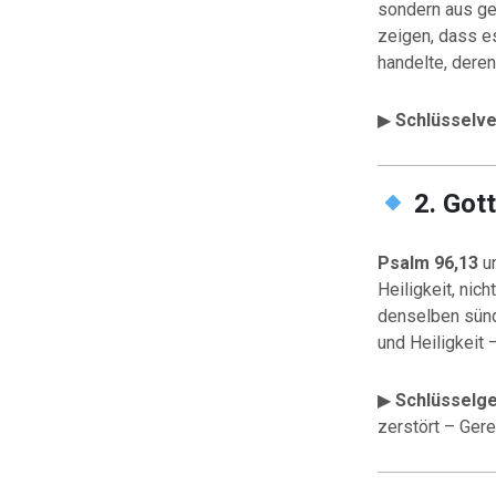
sondern aus ge
zeigen, dass es
handelte, dere
▶
Schlüsselve
2. Gott
Psalm 96,13
u
Heiligkeit, nic
denselben sünd
und Heiligkeit 
▶
Schlüsselg
zerstört – Gerec