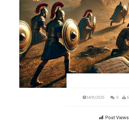
14/11/2025
0
6
Post Views