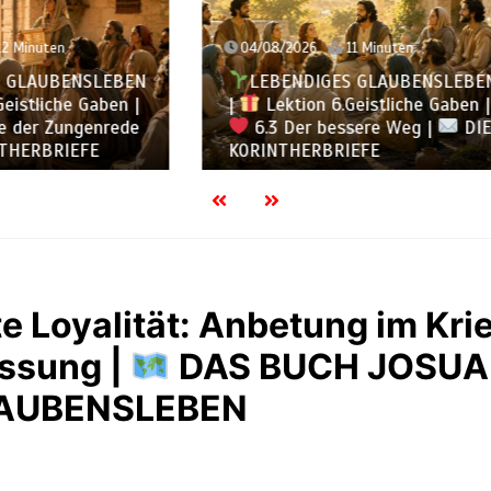
2026
11 Minuten
03/08/2026
12 Minuten
ENDIGES GLAUBENSLEBEN
LEBENDIGES GLAUBE
tion 6.Geistliche Gaben |
|
Lektion 6.Geistliche
Der bessere Weg |
DIE
6.2 Einheit durch Viel
HERBRIEFE
DIE KORINTHERBRIEFE
e Loyalität: Anbetung im Kri
ssung |
DAS BUCH JOSUA
LAUBENSLEBEN