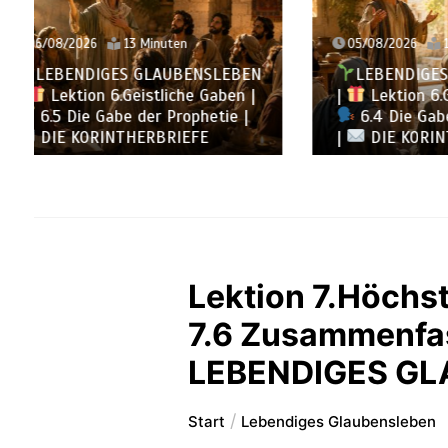
05/08/2026
12 Minuten
04/08/
LEBENDIGES GLAUBENSLEBEN
LEB
|
Lektion 6.Geistliche Gaben |
|
Lek
6.4 Die Gabe der Zungenrede
6.3 
|
DIE KORINTHERBRIEFE
KORINT
Lektion 7.Höchst
7.6 Zusammenfa
LEBENDIGES G
Start
Lebendiges Glaubensleben