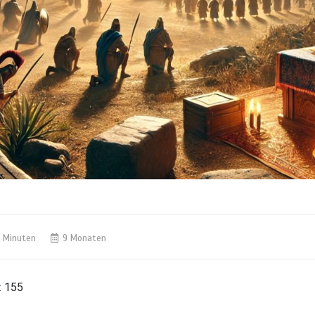
 Minuten
9 Monaten
:
155