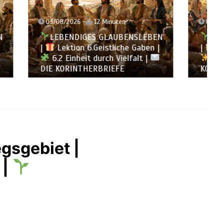
02/08/2026
12 Minuten
NSLEBEN
LEBENDIGES GLAUBENSLEBEN
 Gaben |
|
Lektion 6.Geistliche Gaben |
falt |
6.1 Vielfältige Gaben |
DIE
KORINTHERBRIEFE
egsgebiet |
 |