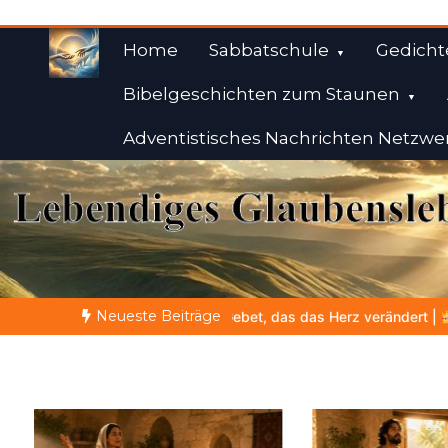
Zum
Inhalt
Home
Sabbatschule
Gedicht
springen
Bibelgeschichten zum Staunen
Adventistisches Nachrichten Netzwe
Weisheiten der Bibe
Himmelwärts
Neueste Beiträge
s das Herz verändert |
10.Denn dein ist das Reich und die Kraft u