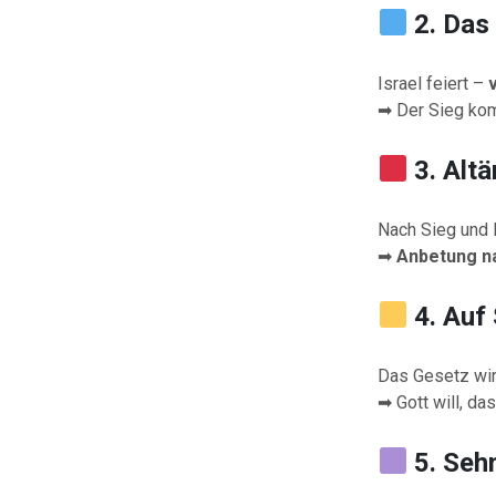
2. Das
Israel feiert –
➡ Der Sieg kom
3. Alt
Nach Sieg und N
➡
Anbetung na
4. Auf
Das Gesetz wird
➡ Gott will, da
5. Seh