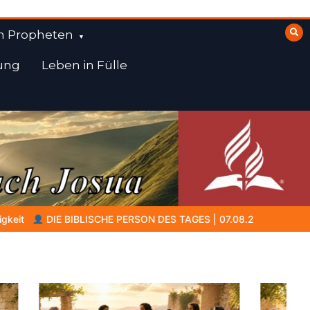
n Propheten
ung
Leben in Fülle
S | 07.08.2026 |
Amram – der Vater, der in dunkler Zeit Glaube