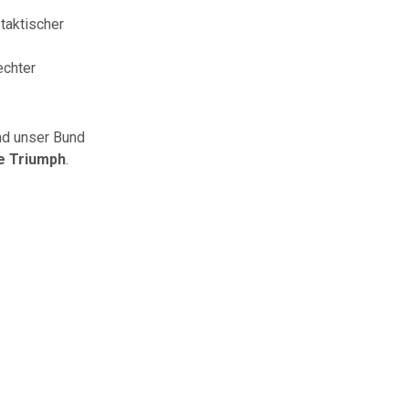
taktischer
echter
nd unser Bund
he Triumph
.