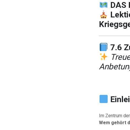
DAS 
Lekti
Kriegsg
7.6 
Treue
Anbetun
Einle
Im Zentrum der 
Wem gehört de