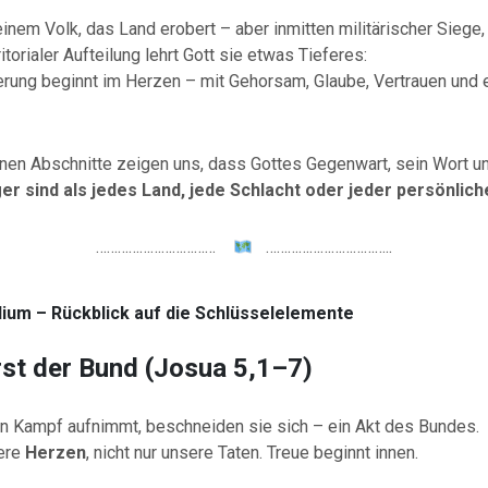
nem Volk, das Land erobert – aber inmitten militärischer Siege, 
itorialer Aufteilung lehrt Gott sie etwas Tieferes:
ung beginnt im Herzen – mit Gehorsam, Glaube, Vertrauen und 
nen Abschnitte zeigen uns, dass Gottes Gegenwart, sein Wort u
ger sind als jedes Land, jede Schlacht oder jeder persönlic
……………………………
……………………………..
dium – Rückblick auf die Schlüsselelemente
rst der Bund (Josua 5,1–7)
en Kampf aufnimmt, beschneiden sie sich – ein Akt des Bundes.
sere
Herzen
, nicht nur unsere Taten. Treue beginnt innen.