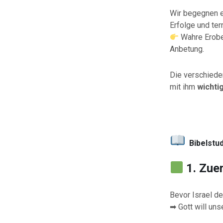
Wir begegnen ei
Erfolge und terr
Wahre Erober
Anbetung.
Die verschiede
mit ihm
wichti
Bibelstu
1. Zue
Bevor Israel d
➡ Gott will un