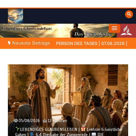
Zum
Inhalt
springen
Himmelwärts
Weisheiten der Bibel
Neueste Beiträge
ERSON DES TAGES | 07.08.2026 |
Amram – der Vater, der in dunk
05/08/2026
12 Minuten
LEBENDIGES GLAUBENSLEBEN |
Lektion 6.Geistliche
Gaben |
6.4 Die Gabe der Zungenrede |
DIE